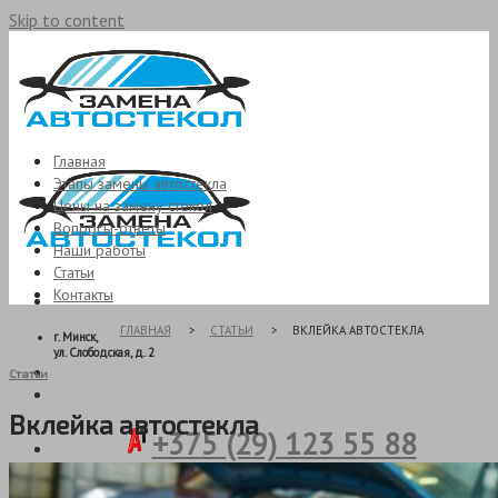
Skip to content
Главная
Этапы замены автостекла
Цены на замену стекол
Вопросы-ответы
Наши работы
Статьи
Контакты
ГЛАВНАЯ
СТАТЬИ
ВКЛЕЙКА АВТОСТЕКЛА
г. Минск,
ул. Слободская, д. 2
Статьи
Вклейка автостекла
+375 (29) 123 55 88